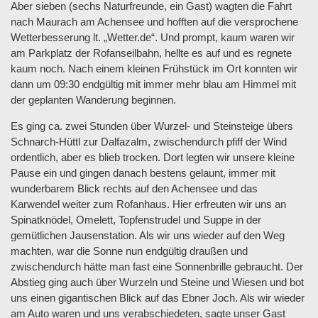
Aber sieben (sechs Naturfreunde, ein Gast) wagten die Fahrt
nach Maurach am Achensee und hofften auf die versprochene
Wetterbesserung lt. „Wetter.de“. Und prompt, kaum waren wir
am Parkplatz der Rofanseilbahn, hellte es auf und es regnete
kaum noch. Nach einem kleinen Frühstück im Ort konnten wir
dann um 09:30 endgültig mit immer mehr blau am Himmel mit
der geplanten Wanderung beginnen.
Es ging ca. zwei Stunden über Wurzel- und Steinsteige übers
Schnarch-Hüttl zur Dalfazalm, zwischendurch pfiff der Wind
ordentlich, aber es blieb trocken. Dort legten wir unsere kleine
Pause ein und gingen danach bestens gelaunt, immer mit
wunderbarem Blick rechts auf den Achensee und das
Karwendel weiter zum Rofanhaus. Hier erfreuten wir uns an
Spinatknödel, Omelett, Topfenstrudel und Suppe in der
gemütlichen Jausenstation. Als wir uns wieder auf den Weg
machten, war die Sonne nun endgültig draußen und
zwischendurch hätte man fast eine Sonnenbrille gebraucht. Der
Abstieg ging auch über Wurzeln und Steine und Wiesen und bot
uns einen gigantischen Blick auf das Ebner Joch. Als wir wieder
am Auto waren und uns verabschiedeten, sagte unser Gast