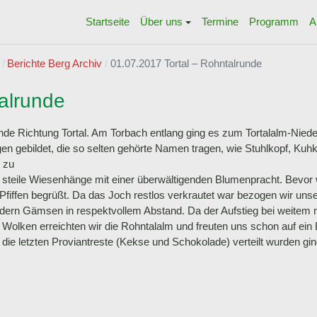
Startseite
Über uns
Termine
Programm
A
Berichte Berg Archiv
01.07.2017 Tortal – Rohntalrunde
alrunde
nde Richtung Tortal. Am Torbach entlang ging es zum Tortalalm-Nied
 gebildet, die so selten gehörte Namen tragen, wie Stuhlkopf, Kuh
t zu
r steile Wiesenhänge mit einer überwältigenden Blumenpracht. Bevor 
fiffen begrüßt. Da das Joch restlos verkrautet war bezogen wir uns
dern Gämsen in respektvollem Abstand. Da der Aufstieg bei weitem ni
lken erreichten wir die Rohntalalm und freuten uns schon auf ein Br
die letzten Proviantreste (Kekse und Schokolade) verteilt wurden gin
arspitze, 1889m
g zum Schönjöchl, 1661 m