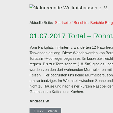
Aktuelle Seite:
Startseite
Berichte
Berichte Berg
01.07.2017 Tortal – Rohnt
Vom Parkplatz in Hinterriß wanderten 12 Naturfreu
Torwänden entlang. Diese Wände werden von Bergen
Tortalalm-Hochleger begann es für kurze Zeit leich
regnen. Bis zur Tortalscharte (1815m) ging es übe
wurden von den dort wohnenden Murmeltieren mit P
Felsen. Hier begrüßten uns keine Murmeltiere, son
um so baatziger. Im Wechsel zwischen Sonne und Wo
nicht zu Hause und nach einer kurzen Rast bei der 
Gasthaus zu Kaffee und Kuchen.
Andreas W.
Vorheriger Beitrag: 16.07.2017 Bergwanderung zur Notk
Nächster Beitrag: 18.06.2017 Bergwanderun
Zurück
Weiter