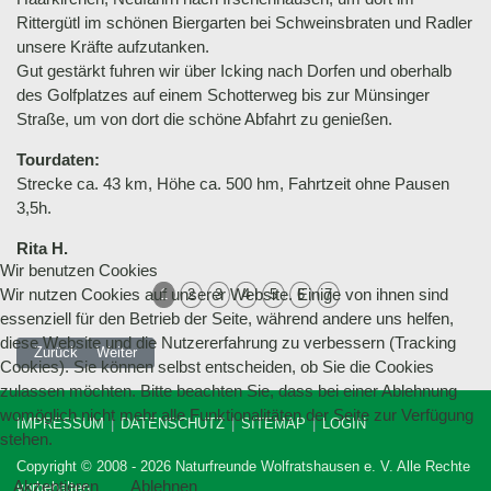
Rittergütl im schönen Biergarten bei Schweinsbraten und Radler
unsere Kräfte aufzutanken.
Gut gestärkt fuhren wir über Icking nach Dorfen und oberhalb
des Golfplatzes auf einem Schotterweg bis zur Münsinger
Straße, um von dort die schöne Abfahrt zu genießen.
Tourdaten:
Strecke ca. 43 km, Höhe ca. 500 hm, Fahrtzeit ohne Pausen
3,5h.
Rita H.
Wir benutzen Cookies
Wir nutzen Cookies auf unserer Website. Einige von ihnen sind
1
2
3
4
5
6
7
essenziell für den Betrieb der Seite, während andere uns helfen,
diese Website und die Nutzererfahrung zu verbessern (Tracking
Vorheriger Beitrag: 19.06.2022 Radtour in die Ramsau
Nächster Beitrag: 22.05.2022 MTB Tour zum Kirchsee und H
Zurück
Weiter
Cookies). Sie können selbst entscheiden, ob Sie die Cookies
zulassen möchten. Bitte beachten Sie, dass bei einer Ablehnung
womöglich nicht mehr alle Funktionalitäten der Seite zur Verfügung
IMPRESSUM
DATENSCHUTZ
SITEMAP
LOGIN
stehen.
Copyright © 2008 - 2026 Naturfreunde Wolfratshausen e. V. Alle Rechte
Akzeptieren
Ablehnen
vorbehalten.