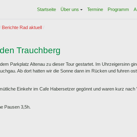
Startseite
Über uns
Termine
Programm
A
Berichte Rad aktuell
den Trauchberg
dem Parkplatz Altenau zu dieser Tour gestartet. Im Uhrzeigersinn gi
auchgau. Ab dort hatten wir die Sonne dann im Rücken und fuhren os
ütliche Einkehr im Cafe Habersetzer gegönnt und waren kurz nach V
ne Pausen 3,5h.
r See
e Ramsau