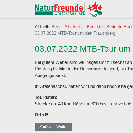
Aktuelle Seite:
Startseite
Berichte
Berichte Rad
03.07.2022 MTB-Tour um den Trauchberg
03.07.2022 MTB-Tour um 
Bei gutem Wetter sind wir insgesamt zu sechst ab 
Richtung Halblech, der Halbammer folgend, bis Tr
Ausgangspunkt.
In Grafenaschau haben wir uns dann noch eine gem
Tourdaten:
Strecke ca. 40 km, Höhe ca. 600 hm, Fahrtzeit oh
Otto B.
Vorheriger Beitrag: 17.07.2022 Radtour zum Starnberge
Nächster Beitrag: 19.06.2022 Radtour in di
Zurück
Weiter