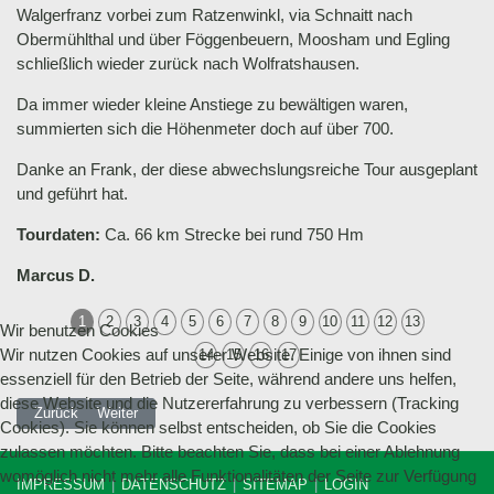
Walgerfranz vorbei zum Ratzenwinkl, via Schnaitt nach
Obermühlthal und über Föggenbeuern, Moosham und Egling
schließlich wieder zurück nach Wolfratshausen.
Da immer wieder kleine Anstiege zu bewältigen waren,
summierten sich die Höhenmeter doch auf über 700.
Danke an Frank, der diese abwechslungsreiche Tour ausgeplant
und geführt hat.
Tourdaten:
Ca. 66 km Strecke bei rund 750 Hm
Marcus D.
1
2
3
4
5
6
7
8
9
10
11
12
13
Wir benutzen Cookies
Wir nutzen Cookies auf unserer Website. Einige von ihnen sind
14
15
16
17
essenziell für den Betrieb der Seite, während andere uns helfen,
diese Website und die Nutzererfahrung zu verbessern (Tracking
Vorheriger Beitrag: 05.07.2026 MTB-Tour von Rottach-Egern zur Erzherz
Nächster Beitrag: 07.06.2026 MTB-Tour um den Wandberg
Zurück
Weiter
Cookies). Sie können selbst entscheiden, ob Sie die Cookies
zulassen möchten. Bitte beachten Sie, dass bei einer Ablehnung
womöglich nicht mehr alle Funktionalitäten der Seite zur Verfügung
IMPRESSUM
DATENSCHUTZ
SITEMAP
LOGIN