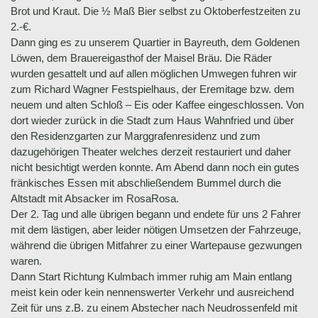
Brot und Kraut. Die ½ Maß Bier selbst zu Oktoberfestzeiten zu
2.-€.
Dann ging es zu unserem Quartier in Bayreuth, dem Goldenen
Löwen, dem Brauereigasthof der Maisel Bräu. Die Räder
wurden gesattelt und auf allen möglichen Umwegen fuhren wir
zum Richard Wagner Festspielhaus, der Eremitage bzw. dem
neuem und alten Schloß – Eis oder Kaffee eingeschlossen. Von
dort wieder zurück in die Stadt zum Haus Wahnfried und über
den Residenzgarten zur Marggrafenresidenz und zum
dazugehörigen Theater welches derzeit restauriert und daher
nicht besichtigt werden konnte. Am Abend dann noch ein gutes
fränkisches Essen mit abschließendem Bummel durch die
Altstadt mit Absacker im RosaRosa.
Der 2. Tag und alle übrigen begann und endete für uns 2 Fahrer
mit dem lästigen, aber leider nötigen Umsetzen der Fahrzeuge,
während die übrigen Mitfahrer zu einer Wartepause gezwungen
waren.
Dann Start Richtung Kulmbach immer ruhig am Main entlang
meist kein oder kein nennenswerter Verkehr und ausreichend
Zeit für uns z.B. zu einem Abstecher nach Neudrossenfeld mit