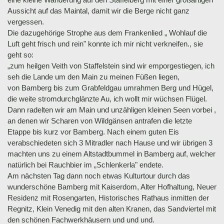
Aussicht auf das Maintal, damit wir die Berge nicht ganz
vergessen.
Die dazugehörige Strophe aus dem Frankenlied „ Wohlauf die
Luft geht frisch und rein" konnte ich mir nicht verkneifen., sie
geht so:
„zum heilgen Veith von Staffelstein sind wir emporgestiegen, ich
seh die Lande um den Main zu meinen Füßen liegen,
von Bamberg bis zum Grabfeldgau umrahmen Berg und Hügel,
die weite stromdurchglänzte Au, ich wollt mir wüchsen Flügel.
Dann radelten wir am Main und unzähligen kleinen Seen vorbei ,
an denen wir Scharen von Wildgänsen antrafen die letzte
Etappe bis kurz vor Bamberg. Nach einem guten Eis
verabschiedeten sich 3 Mitradler nach Hause und wir übrigen 3
machten uns zu einem Altstadtbummel in Bamberg auf, welcher
natürlich bei Rauchbier im „Schlenkerla" endete.
Am nächsten Tag dann noch etwas Kulturtour durch das
wunderschöne Bamberg mit Kaiserdom, Alter Hofhaltung, Neuer
Residenz mit Rosengarten, Historisches Rathaus inmitten der
Regnitz, Klein Venedig mit den alten Kranen, das Sandviertel mit
den schönen Fachwerkhäusern und und und.