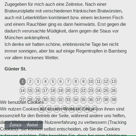
Zugegeben für mich auch eine Zeitreise. Nach einer
Bratwurstplatte mit verschiedenen fränkischen Bratwürsten,
auch mit Leberklößen kombiniert bzw. einem leckeren Fisch
und einem Rauchbier ging es dann heimwärts. Erst gegen die
dadurch verursachte Müdigkeit, dann gegen die Staus vor
München ankämpfend.
Ich denke wir hatten schöne, erlebnisreiche Tage bei nicht
immer sonnigen, aber bis auf einige Regentropfen in Bamberg
vor allem trockenes Wetter.
Günter St.
1
2
3
4
5
6
7
8
9
10
11
12
13
14
15
16
17
18
19
20
21
22
23
24
25
26
27
28
29
30
31
32
33
34
35
36
37
38
39
Wir benutzen Cookies
Wir nutzen Cookies auf unserer Website. Einige von ihnen sind
40
41
42
43
44
45
46
47
essenziell für den Betrieb der Seite, während andere uns helfen,
diese Website und die Nutzererfahrung zu verbessern (Tracking
Vorheriger Beitrag: 25.09.2016 Biketour von Schliersee zum Auracher un
Nächster Beitrag: 20.08.2017 Radltour zum Fohnsee bei den 
Zurück
Weiter
Cookies). Sie können selbst entscheiden, ob Sie die Cookies
zulassen möchten. Bitte beachten Sie, dass bei einer Ablehnung