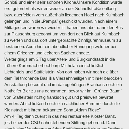
Schloß und einer sehr schönen Kirche.Unsere Kondition wurde
erst gefordert als wir entweder an der Schnellstraße entlang
bzw. querfeldein vom außerhalb liegenden Hotel nach Kulmbach
gelangen und in die „Pampa" geschickt wurden. Nach einem
Mittagessen waren wir wieder fit, haben uns aber dann den Bus
zur Plassenburg gegönnt um von dort den Blick auf Kulmbach
zu werfen und das dort untergebrachte Zinnfigurenmuseum zu
bestaunen. Auch hier ein abendlicher Rundgang welcher bei
einem Griechen und leckeren Sachen endete.
Weiter gings am 3.Tag über Alten- und Burgkundstadt in die
frühere Korbmacherhochburg Michelau einschließlich
Lichtenfels und Staffelstein. Von dort haben wir noch die über
dem Tal thronende Basilika Vierzehnheiligen mit ihrer barocken
Ausstattung besucht und im dazugehörigen Brauhaus noch ein
Nothelfer Bier zu uns genommen, bevor wir im „Grünen Baum"
von Staffelstein richtig fränkisch gut und preiswert bewirtet
wurden. Abschließend noch ein nächtlicher Bummel durch die
Kleinstadt mit ihrem bekannten Sohn „Adam Riese".
Am 4. Tag dann zuerst in das neu restaurierte Kloster Banz,
jetzt einer der CSU nahestehenden Stiftung gehörend. Dann
eine kleine Wanderung auf den Staffelberg mit einer großartigen