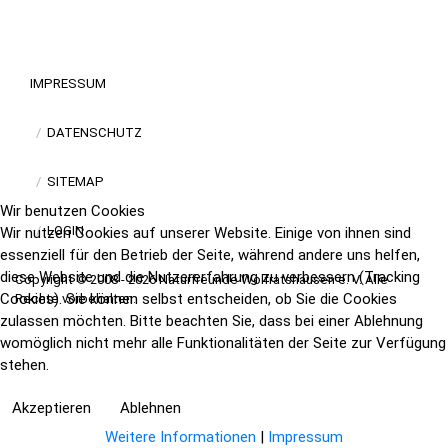
IMPRESSUM
DATENSCHUTZ
SITEMAP
Wir benutzen Cookies
LOGIN
Wir nutzen Cookies auf unserer Website. Einige von ihnen sind
essenziell für den Betrieb der Seite, während andere uns helfen,
diese Website und die Nutzererfahrung zu verbessern (Tracking
Copyright © 2008 - 2026 Naturfreunde Wolfratshausen e. V. Alle
Cookies). Sie können selbst entscheiden, ob Sie die Cookies
Rechte vorbehalten.
zulassen möchten. Bitte beachten Sie, dass bei einer Ablehnung
womöglich nicht mehr alle Funktionalitäten der Seite zur Verfügung
stehen.
Akzeptieren
Ablehnen
Weitere Informationen
|
Impressum