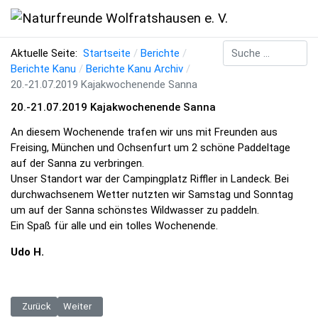
Suchen
Aktuelle Seite:
Startseite
Berichte
Berichte Kanu
Berichte Kanu Archiv
20.-21.07.2019 Kajakwochenende Sanna
20.-21.07.2019 Kajakwochenende Sanna
An diesem Wochenende trafen wir uns mit Freunden aus
Freising, München und Ochsenfurt um 2 schöne Paddeltage
auf der Sanna zu verbringen.
Unser Standort war der Campingplatz Riffler in Landeck. Bei
durchwachsenem Wetter nutzten wir Samstag und Sonntag
um auf der Sanna schönstes Wildwasser zu paddeln.
Ein Spaß für alle und ein tolles Wochenende.
Udo H.
Vorheriger Beitrag: 15.09.2019 Protestfahrt "Rettet die Saalach"
Nächster Beitrag: 15.-22.06.2019 Kobarid / Slowenien
Zurück
Weiter