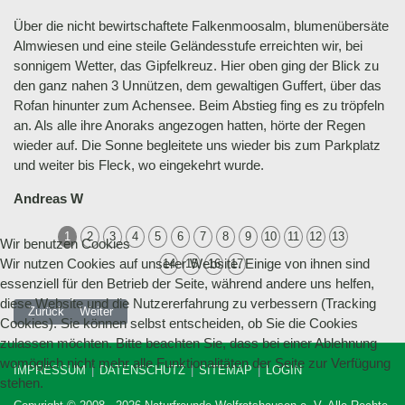
Über die nicht bewirtschaftete Falkenmoosalm, blumenübersäte
Almwiesen und eine steile Geländesstufe erreichten wir, bei
sonnigem Wetter, das Gipfelkreuz. Hier oben ging der Blick zu
den ganz nahen 3 Unnützen, dem gewaltigen Guffert, über das
Rofan hinunter zum Achensee. Beim Abstieg fing es zu tröpfeln
an. Als alle ihre Anoraks angezogen hatten, hörte der Regen
wieder auf. Die Sonne begleitete uns wieder bis zum Parkplatz
und weiter bis Fleck, wo eingekehrt wurde.
Andreas W
1
2
3
4
5
6
7
8
9
10
11
12
13
Wir benutzen Cookies
Wir nutzen Cookies auf unserer Website. Einige von ihnen sind
14
15
16
17
essenziell für den Betrieb der Seite, während andere uns helfen,
diese Website und die Nutzererfahrung zu verbessern (Tracking
Vorheriger Beitrag: 24.06.2018 Bergwanderung zum Rauheck, 1590 m
Nächster Beitrag: 27.05.2018 Bergblumen-wanderung zum Kr
Zurück
Weiter
Cookies). Sie können selbst entscheiden, ob Sie die Cookies
zulassen möchten. Bitte beachten Sie, dass bei einer Ablehnung
womöglich nicht mehr alle Funktionalitäten der Seite zur Verfügung
IMPRESSUM
DATENSCHUTZ
SITEMAP
LOGIN
stehen.