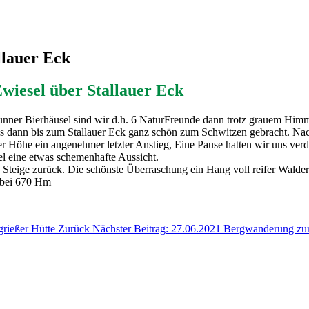
llauer Eck
wiesel über Stallauer Eck
runner Bierhäusel sind wir d.h. 6 NaturFreunde dann trotz grauem Hi
uns dann bis zum Stallauer Eck ganz schön zum Schwitzen gebracht. Na
 Höhe ein angenehmer letzter Anstieg, Eine Pause hatten wir uns verd
l eine etwas schemenhafte Aussicht.
eige zurück. Die schönste Überraschung ein Hang voll reifer Walderd
 bei 670 Hm
grießer Hütte
Zurück
Nächster Beitrag: 27.06.2021 Bergwanderung zu