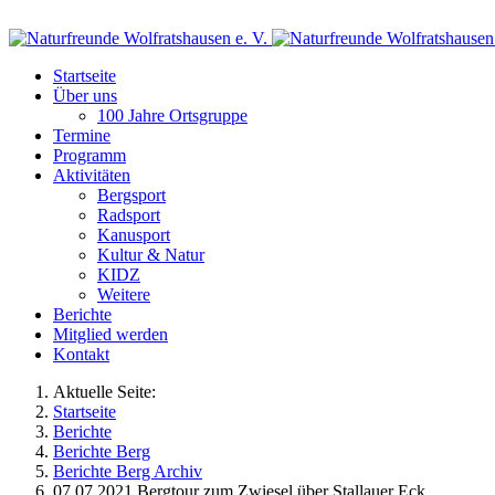
Startseite
Über uns
100 Jahre Ortsgruppe
Termine
Programm
Aktivitäten
Bergsport
Radsport
Kanusport
Kultur & Natur
KIDZ
Weitere
Berichte
Mitglied werden
Kontakt
Aktuelle Seite:
Startseite
Berichte
Berichte Berg
Berichte Berg Archiv
07.07.2021 Bergtour zum Zwiesel über Stallauer Eck