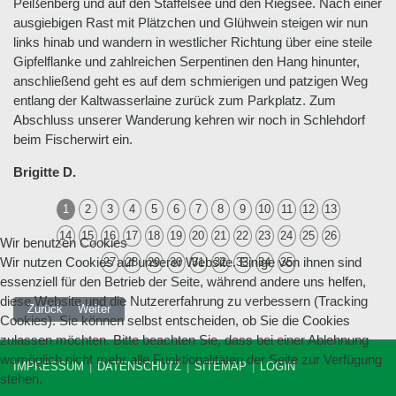
Peißenberg und auf den Staffelsee und den Riegsee. Nach einer
ausgiebigen Rast mit Plätzchen und Glühwein steigen wir nun
links hinab und wandern in westlicher Richtung über eine steile
Gipfelflanke und zahlreichen Serpentinen den Hang hinunter,
anschließend geht es auf dem schmierigen und patzigen Weg
entlang der Kaltwasserlaine zurück zum Parkplatz. Zum
Abschluss unserer Wanderung kehren wir noch in Schlehdorf
beim Fischerwirt ein.
Brigitte D.
1
2
3
4
5
6
7
8
9
10
11
12
13
14
15
16
17
18
19
20
21
22
23
24
25
26
Wir benutzen Cookies
Wir nutzen Cookies auf unserer Website. Einige von ihnen sind
27
28
29
30
31
32
33
34
35
essenziell für den Betrieb der Seite, während andere uns helfen,
diese Website und die Nutzererfahrung zu verbessern (Tracking
Vorheriger Beitrag: 15.1.2023 Bergtour auf den Zwiesel, 1348 m (statt Sch
Nächster Beitrag: 27.11.2022 Bergtour auf das Seekarkreuz 
Zurück
Weiter
Cookies). Sie können selbst entscheiden, ob Sie die Cookies
zulassen möchten. Bitte beachten Sie, dass bei einer Ablehnung
womöglich nicht mehr alle Funktionalitäten der Seite zur Verfügung
IMPRESSUM
DATENSCHUTZ
SITEMAP
LOGIN
stehen.