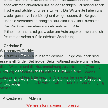
angekommen erwarteten uns an der sonnigen Hauswand schon
Tische und Stühle für unsere Einkehr. Die Wirtsleute haben uns
wieder genussvoll verköstigt und wir genossen, die Bergsicht
über die verschneiten Hänge hinauf zum Roß- und Buchstein.
Der Rückweg war ebenfalls sehr entspannt. Alle
TeilnehmerInnen sind gut wieder am Auto angekommen und ich
freue mich schon auf die nächste Wanderung.
Christine P.
Wir benutzen Cookies
Vorheriger Beitrag: 17.03.2024 Bergwanderung durch die Schleifmühlenk
Nächster Beitrag: 18.02.2024 Winterwanderung zur Lenggries
Zurück
Weiter
Wir nutzen Cookies auf unserer Website. Einige von ihnen sind
essenziell für den Betrieb der Seite, während andere uns helfen,
diese Website und die Nutzererfahrung zu verbessern (Tracking
IMPRESSUM
DATENSCHUTZ
SITEMAP
LOGIN
Cookies). Sie können selbst entscheiden, ob Sie die Cookies
zulassen möchten. Bitte beachten Sie, dass bei einer Ablehnung
Copyright © 2008 - 2026 Naturfreunde Wolfratshausen e. V. Alle Rechte
womöglich nicht mehr alle Funktionalitäten der Seite zur Verfügung
vorbehalten.
stehen.
Akzeptieren
Ablehnen
Weitere Informationen
|
Impressum