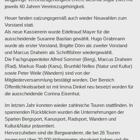
jeweils 60 Jahren Vereinszugehörigkeit.
Heuer fanden satzungsgemäß auch wieder Neuwahlen zum
Vorstand statt.
Als neue Kassiererin wurde Edeltraud Mayer für die
ausscheidende Susanne Bastian gewählt. Hugo Grabmann
wurde als erster Vorstand, Brigitte Dörn als zweiter Vorstand
und Marcus Draheim als Schriftführer wiedergewählt.
Die Fachgruppenleiter Alfred Sommer (Berg), Marcus Draheim
(Rad), Markus Raab (Kanu), Brunhild Nelles (Natur und Kultur)
sowie Peter Weile (Wandern) sind von der
Mitgliederversammlung bestätigt worden. Der Bereich
Öffentlichkeitsarbeit ist mit Imma Dinkel neu besetzt worden für
die ausscheidende Corinna Eisenhut.
Im letzten Jahr konnten wieder zahlreiche Touren stattfinden. In
spannenden Rückblicken wurden die Unternehmungen der
Sparten Bergsport, Kanusport, Radsport, Wandern und
Kultur&Natur präsentiert.
Hervorzuheben sind die Bergwanderer, die bei 26 Touren
insgesamt über 20.000 Höhenmeter absolviert haben und die