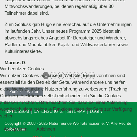
Mittwochswanderungen, bei denen regelmäßig über 30
Teilnehmer dabei sind.
Zum Schluss gab Hugo eine Vorschau auf die Unternehmungen
im laufenden Jahr. Unser neues Programm 2025 bietet ein
abwechslungsreiches Angebot für Bergsteiger und Wanderer,
Radler und Mountainbiker, Kajak- und Wildwasserfahrer sowie
Kulturinteressierte.
Marcus D.
Wir benutzen Cookies
Wir nutzen Cookies auf unserer Website. Einige von ihnen sind
1
2
3
4
5
6
7
essenziell für den Betrieb der Seite, während andere uns helfen,
diese Website und die Nutzererfahrung zu verbessern (Tracking
Vorheriger Beitrag: 19.07.2025 Sommerfest der NaturFreunde
Nächster Beitrag: 12.03.2025 Isartalverein e.V. trifft Naturf
Zurück
Weiter
Cookies). Sie können selbst entscheiden, ob Sie die Cookies
zulassen möchten. Bitte beachten Sie, dass bei einer Ablehnung
womöglich nicht mehr alle Funktionalitäten der Seite zur Verfügung
IMPRESSUM
DATENSCHUTZ
SITEMAP
LOGIN
stehen.
Copyright © 2008 - 2026 Naturfreunde Wolfratshausen e. V. Alle Rechte
Akzeptieren
Ablehnen
vorbehalten.