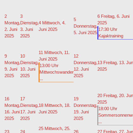
2
3
6
Freitag, 6. Juni
5
Montag,
Dienstag,
4
Mittwoch, 4.
2025
Donnerstag,
2. Juni
3. Juni
Juni 2025
17:30 Uhr
5. Juni 2025
2025
2025
Kajaktraining
11
Mittwoch, 11.
9
10
12
Juni 2025
Montag,
Dienstag,
Donnerstag,
13
Freitag, 13. Jun
13:00 Uhr
9. Juni
10. Juni
12. Juni
2025
Mittwochswander
2025
2025
2025
...
20
Freitag, 20. Jun
16
17
19
2025
Montag,
Dienstag,
18
Mittwoch, 18.
Donnerstag,
18:00 Uhr
16. Juni
17. Juni
Juni 2025
19. Juni
Sommersonnenw
2025
2025
2025
...
25
Mittwoch, 25.
23
24
26
27
Freitag, 27. Jun