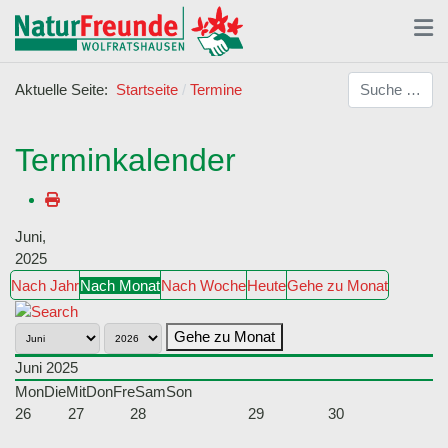
Suchen
Aktuelle Seite:
Startseite
Termine
Terminkalender
Juni,
2025
Nach Jahr
Nach Monat
Nach Woche
Heute
Gehe zu Monat
Gehe zu Monat
Juni 2025
Mon
Die
Mit
Don
Fre
Sam
Son
26
27
28
29
30