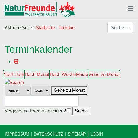
Suchen
Aktuelle Seite:
Startseite
Termine
Terminkalender
Nach Jahr
Nach Monat
Nach Woche
Heute
Gehe zu Monat
Gehe zu Monat
Vergangene Events anzeigen?
IMPRESSUM
DATENSCHUTZ
SITEMAP
LOGIN