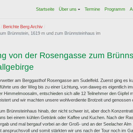
Startseite
Über uns
Termine
Programm
A
Berichte Berg Archiv
um Brünnstein, 1619 m und zum Brünnsteinhaus im
g von der Rosengasse zum Brünns
llgebirge
tter am Berggasthof Rosengasse am Sudelfeld. Zuerst ging es kurz 
hrte uns der Weg bis zu einer Lichtung, von daweg es eigentlich imm
er Himmelmoosalm, entschieden sich alle 12 Teilnehmer den Gipfel mi
istert und wir machten unsere wohlverdiente Brotzeit und genossen
zum Brünnsteinhaus hinab, der nicht schwer ist, aber doch Konzent
n uns bei einem kühlen Getränk oder Kaffee und Kuchen. Nach der Ra
rgab und mal bergauf vorbei an der Groß- und an der Seelacher Alm
t anspruchsvoll und somit stärkten wir uns nach der Tour noch im 