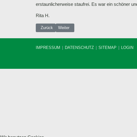
erstaunlicherweise staufrei. Es war ein schöner und
Rita H.
Vorheriger Beitrag: 25.08.2018 Bergwanderung zur B
Nächster Beitrag: 05.08.2018 Bergtour zum
Zurück
Weiter
IMPRESSUM
DATENSCHUTZ
SITEMAP
LOGIN