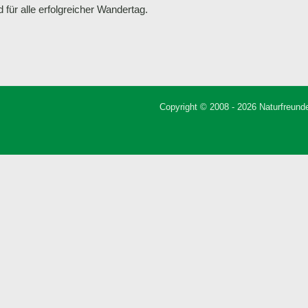
 für alle erfolgreicher Wandertag.
ergmesse am Schachen, 1870 m
 Sonnjoch
Copyright © 2008 - 2026 Naturfreunde